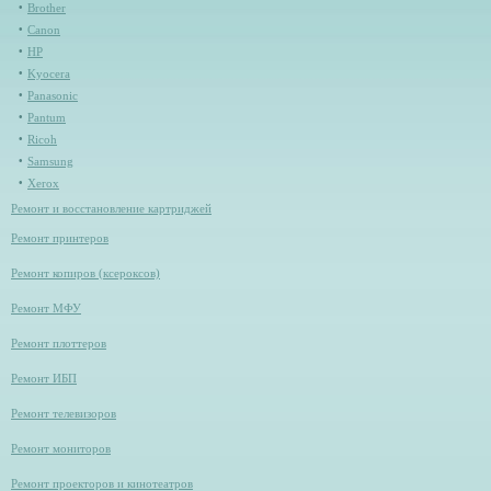
Brother
Canon
HP
Kyocera
Panasonic
Pantum
Ricoh
Samsung
Xerox
Ремонт и восстановление картриджей
Ремонт принтеров
Ремонт копиров (ксероксов)
Ремонт МФУ
Ремонт плоттеров
Ремонт ИБП
Ремонт телевизоров
Ремонт мониторов
Ремонт проекторов и кинотеатров