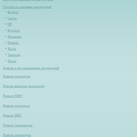
Стоимость заправки картриджей
Brother
Canon
HP
Kyocera
Panasonic
Pantum
Ricoh
Samsung
Xerox
Ремонт и восстановление картриджей
Ремонт принтеров
Ремонт копиров (ксероксов)
Ремонт МФУ
Ремонт плоттеров
Ремонт ИБП
Ремонт телевизоров
Ремонт мониторов