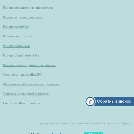
Ремонт проекторов и кинотеатров
Ремонт игровых приставок
Ремонт ноутбуков
Ремонт смартфонов
Ремонт планшетов
Ремонт моноблоков и ПК
Восстановление данных с носителей
Установка и настройка ПО
Абонентское обслуживание оргтехники
Заправка картриджей с выездом
Обратный звонок
Списание ПК и оргтехники
Приведенный на данном сайте прайс-лист не является публичной офертой