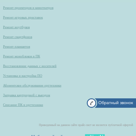
Ремонт проекторов и кинотеатров
Ремонт игровых приставок
Ремонт ноутбуков
Ремонт смартфонов
Ремонт планшетов
Ремонт моноблоков и ПК
Восстановление данных с носителей
Установка и настройка ПО
Абонентское обслуживание оргтехники
Заправка картриджей с выездом
Обратный звонок
Списание ПК и оргтехники
Приведенный на данном сайте прайс-лист не является публичной офертой