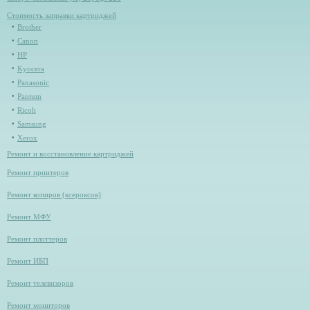
Стоимость заправки картриджей
Brother
Canon
HP
Kyocera
Panasonic
Pantum
Ricoh
Samsung
Xerox
Ремонт и восстановление картриджей
Ремонт принтеров
Ремонт копиров (ксероксов)
Ремонт МФУ
Ремонт плоттеров
Ремонт ИБП
Ремонт телевизоров
Ремонт мониторов