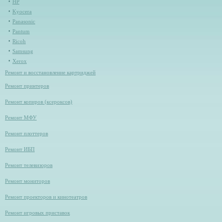
HP
Kyocera
Panasonic
Pantum
Ricoh
Samsung
Xerox
Ремонт и восстановление картриджей
Ремонт принтеров
Ремонт копиров (ксероксов)
Ремонт МФУ
Ремонт плоттеров
Ремонт ИБП
Ремонт телевизоров
Ремонт мониторов
Ремонт проекторов и кинотеатров
Ремонт игровых приставок