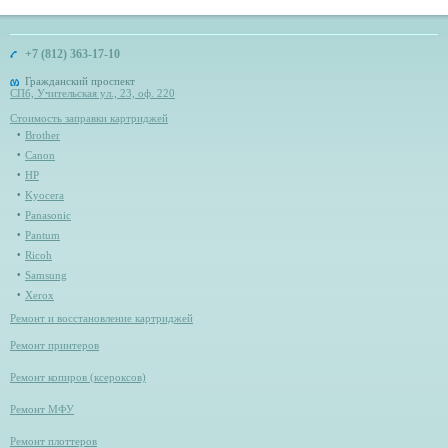
+7 (812) 363-17-10
Гражданский проспект
СПб, Учительская ул., 23, оф. 220
Стоимость заправки картриджей
Brother
Canon
HP
Kyocera
Panasonic
Pantum
Ricoh
Samsung
Xerox
Ремонт и восстановление картриджей
Ремонт принтеров
Ремонт копиров (ксероксов)
Ремонт МФУ
Ремонт плоттеров