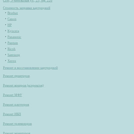
СПб, Учительская ул., 23, оф. 220
Стоимость заправки картриджей
Brother
Canon
HP
Kyocera
Panasonic
Pantum
Ricoh
Samsung
Xerox
Ремонт и восстановление картриджей
Ремонт принтеров
Ремонт копиров (ксероксов)
Ремонт МФУ
Ремонт плоттеров
Ремонт ИБП
Ремонт телевизоров
Ремонт мониторов