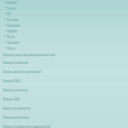
Brother
Canon
HP
Kyocera
Panasonic
Pantum
Ricoh
Samsung
Xerox
Ремонт и восстановление картриджей
Ремонт принтеров
Ремонт копиров (ксероксов)
Ремонт МФУ
Ремонт плоттеров
Ремонт ИБП
Ремонт телевизоров
Ремонт мониторов
Ремонт проекторов и кинотеатров