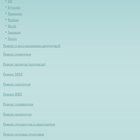
HP
Kyocera
Panasonic
Pantum
Ricoh
Samsung
Xerox
Ремонт и восстановление картриджей
Ремонт принтеров
Ремонт копиров (ксероксов)
Ремонт МФУ
Ремонт плоттеров
Ремонт ИБП
Ремонт телевизоров
Ремонт мониторов
Ремонт проекторов и кинотеатров
Ремонт игровых приставок