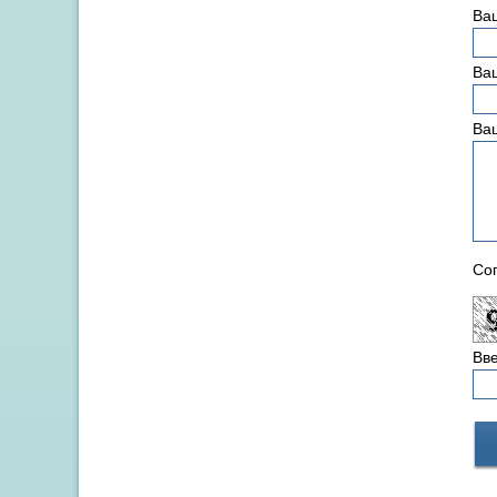
Ва
Ваш
Ва
Сог
Вве