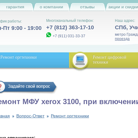
гарантия
о компании
отзывы
акции и скидк
Многоканальный телефон:
Наш адрес:
фик работы:
+7 (812) 363-17-10
СПб
,
Уч
-Пт 9:00 - 19:00
метро Гражд
+7 (911) 031-33-37
проезда
Ремонт оргтехники
Ремонт цифровой
техники
емонт МФУ xerox 3100, при включени
авная
Вопрос-Ответ
Ремонт оргтехники
ена спрашивает: