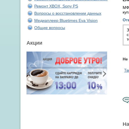
Ремонт XBOX, Sony PS
МФУ
ку
Вопросы о восстановлении данных
От
Медиаплеер Bluetimes Eva Vision
Общие вопросы
З
с
т
Акции
Не
Тв
На