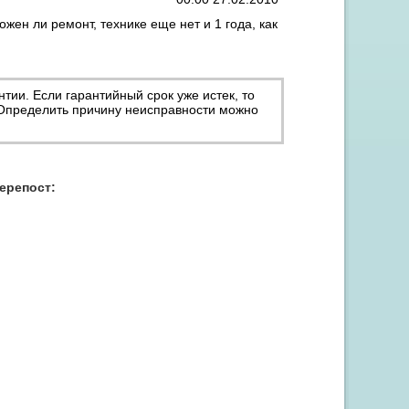
жен ли ремонт, технике еще нет и 1 года, как
нтии. Если гарантийный срок уже истек, то
 Определить причину неисправности можно
Акция "Скидка до 15% на заправку от 3 картриджей"
перепост: