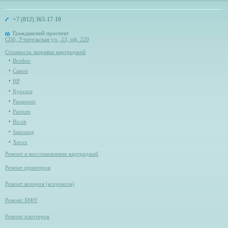
+7 (812) 363-17-10
Гражданский проспект
СПб, Учительская ул., 23, оф. 220
Стоимость заправки картриджей
Brother
Canon
HP
Kyocera
Panasonic
Pantum
Ricoh
Samsung
Xerox
Ремонт и восстановление картриджей
Ремонт принтеров
Ремонт копиров (ксероксов)
Ремонт МФУ
Ремонт плоттеров