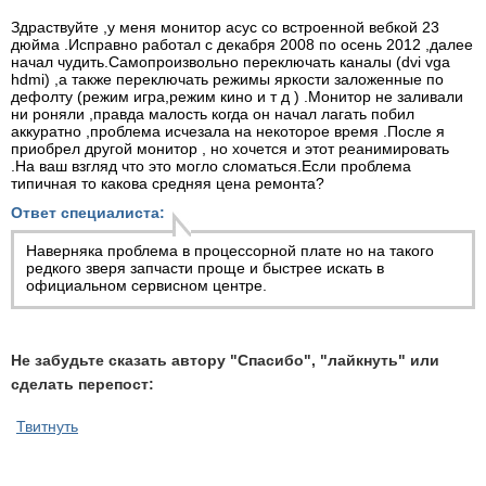
Здраствуйте ,у меня монитор асус со встроенной вебкой 23
дюйма .Исправно работал с декабря 2008 по осень 2012 ,далее
начал чудить.Самопроизвольно переключать каналы (dvi vga
hdmi) ,а также переключать режимы яркости заложенные по
дефолту (режим игра,режим кино и т д ) .Монитор не заливали
ни роняли ,правда малость когда он начал лагать побил
аккуратно ,проблема исчезала на некоторое время .После я
приобрел другой монитор , но хочется и этот реанимировать
.На ваш взгляд что это могло сломаться.Если проблема
типичная то какова средняя цена ремонта?
Ответ специалиста:
Наверняка проблема в процессорной плате но на такого
редкого зверя запчасти проще и быстрее искать в
официальном сервисном центре.
Не забудьте сказать автору "Спасибо", "лайкнуть" или
сделать перепост:
Твитнуть