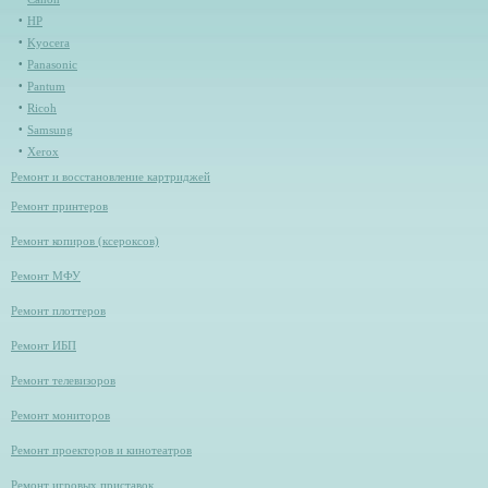
HP
Kyocera
Panasonic
Pantum
Ricoh
Samsung
Xerox
Ремонт и восстановление картриджей
Ремонт принтеров
Ремонт копиров (ксероксов)
Ремонт МФУ
Ремонт плоттеров
Ремонт ИБП
Ремонт телевизоров
Ремонт мониторов
Ремонт проекторов и кинотеатров
Ремонт игровых приставок