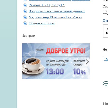
Ремонт XBOX, Sony PS
Эл.
под
Вопросы о восстановлении данных
сто
Медиаплеер Bluetimes Eva Vision
От
Общие вопросы
З
м
Акции
Не
Тв
На