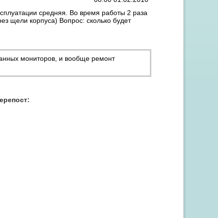
ксплуатации средняя. Во время работы 2 раза
рез щели корпуса) Вопрос: сколько будет
данных мониторов, и вообще
ремонт
Акция "Скидка до 15% на заправку от 3 картриджей"
перепост: