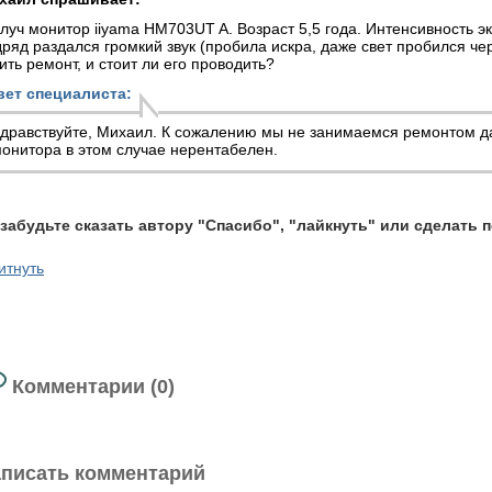
луч монитор iiyama HM703UT A. Возраст 5,5 года. Интенсивность э
ряд раздался громкий звук (пробила искра, даже свет пробился че
ить ремонт, и стоит ли его проводить?
вет специалиста:
дравствуйте, Михаил. К сожалению мы не занимаемся ремонтом 
онитора
в этом случае нерентабелен.
 забудьте сказать автору "Спасибо", "лайкнуть" или сделать 
итнуть
Комментарии (0)
писать комментарий