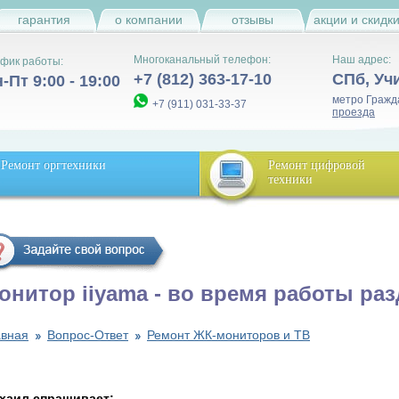
гарантия
о компании
отзывы
акции и скидк
Многоканальный телефон:
Наш адрес:
фик работы:
+7 (812) 363-17-10
СПб
,
Уч
-Пт 9:00 - 19:00
метро Гражд
+7 (911) 031-33-37
проезда
Ремонт оргтехники
Ремонт цифровой
техники
онитор iiyama - во время работы раз
авная
Вопрос-Ответ
Ремонт ЖК-мониторов и ТВ
хаил спрашивает: