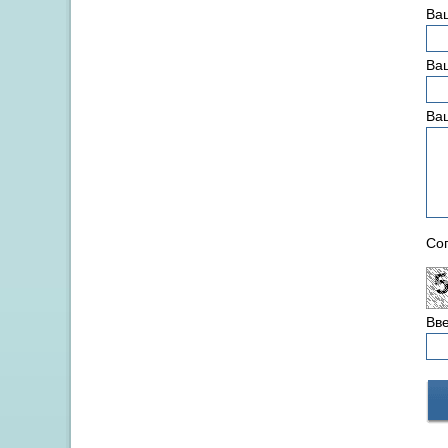
Ва
Ваш
Ва
Сог
Вве