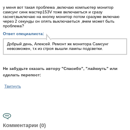
у меня вот такая проблема ,включаю компьютер монитор
самсунг синк мастер153V тоже включаеться и сразу
гаснет,выключаю на кнопку монитор потом сразуже включаю
через 2 секунды он опять выключаеться ,вчем может быть
проблема?
Ответ специалиста:
Добрый день, Алексей. Ремонт жк монитора Самсунг
невозможен, т.к из строя вышли лампы подсветки.
Не забудьте сказать автору "Спасибо", "лайкнуть" или
сделать перепост:
Твитнуть
Комментарии (0)