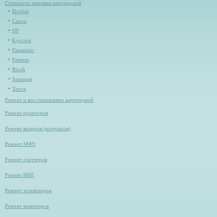
Стоимость заправки картриджей
Brother
Canon
HP
Kyocera
Panasonic
Pantum
Ricoh
Samsung
Xerox
Ремонт и восстановление картриджей
Ремонт принтеров
Ремонт копиров (ксероксов)
Ремонт МФУ
Ремонт плоттеров
Ремонт ИБП
Ремонт телевизоров
Ремонт мониторов