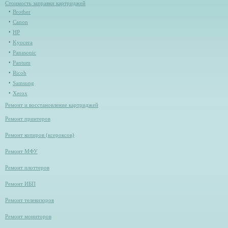
Стоимость заправки картриджей
Brother
Canon
HP
Kyocera
Panasonic
Pantum
Ricoh
Samsung
Xerox
Ремонт и восстановление картриджей
Ремонт принтеров
Ремонт копиров (ксероксов)
Ремонт МФУ
Ремонт плоттеров
Ремонт ИБП
Ремонт телевизоров
Ремонт мониторов