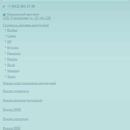
+7 (812) 363-17-10
Гражданский проспект
СПб, Учительская ул., 23, оф. 220
Стоимость заправки картриджей
Brother
Canon
HP
Kyocera
Panasonic
Pantum
Ricoh
Samsung
Xerox
Ремонт и восстановление картриджей
Ремонт принтеров
Ремонт копиров (ксероксов)
Ремонт МФУ
Ремонт плоттеров
Ремонт ИБП