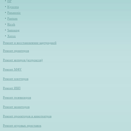
HP
Kyocera
Panasonic
Pantum
Ricoh
Samsung
Xerox
Ремонт и восстановление картриджей
Ремонт принтеров
Ремонт копиров (ксероксов)
Ремонт МФУ
Ремонт плоттеров
Ремонт ИБП
Ремонт телевизоров
Ремонт мониторов
Ремонт проекторов и кинотеатров
Ремонт игровых приставок