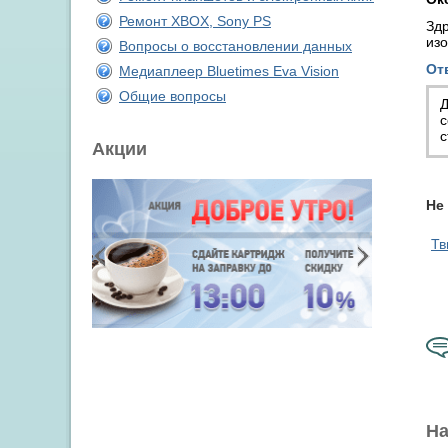
Ремонт XBOX, Sony PS
Здр
изо
Вопросы о восстановлении данных
От
Медиаплеер Bluetimes Eva Vision
Общие вопросы
Д
с
с
Акции
Не
Тв
На