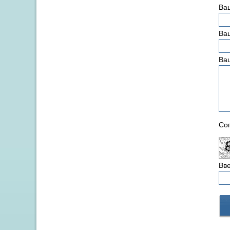
Ва
Ваш
Ва
Сог
Вве