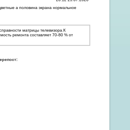
 цветные а половина экрана нормальное
справности матрицы телевизора.К
мость ремонта составляет 70-80 % от
Акция "Скидка до 15% на заправку от 3 картриджей"
перепост: