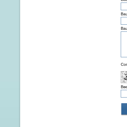
Ваш
Ва
Сог
Вве