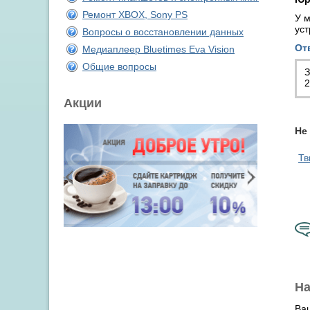
Ремонт XBOX, Sony PS
У м
ус
Вопросы о восстановлении данных
От
Медиаплеер Bluetimes Eva Vision
Общие вопросы
З
2
Акции
Не
Тв
На
Ва