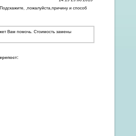
.Подскажите, ,пожалуйста,причину и способ
жет Вам помочь. Стоимость замены
Акция "Скидка до 15% на заправку от 3 картриджей"
перепост: