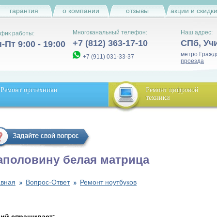
гарантия
о компании
отзывы
акции и скидк
Многоканальный телефон:
Наш адрес:
фик работы:
+7 (812) 363-17-10
СПб
,
Уч
-Пт 9:00 - 19:00
метро Гражд
+7 (911) 031-33-37
проезда
Ремонт оргтехники
Ремонт цифровой
техники
аполовину белая матрица
авная
Вопрос-Ответ
Ремонт ноутбуков
ий спрашивает: