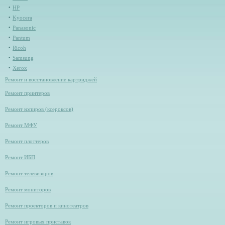
HP
Kyocera
Panasonic
Pantum
Ricoh
Samsung
Xerox
Ремонт и восстановление картриджей
Ремонт принтеров
Ремонт копиров (ксероксов)
Ремонт МФУ
Ремонт плоттеров
Ремонт ИБП
Ремонт телевизоров
Ремонт мониторов
Ремонт проекторов и кинотеатров
Ремонт игровых приставок