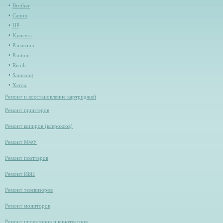
Brother
Canon
HP
Kyocera
Panasonic
Pantum
Ricoh
Samsung
Xerox
Ремонт и восстановление картриджей
Ремонт принтеров
Ремонт копиров (ксероксов)
Ремонт МФУ
Ремонт плоттеров
Ремонт ИБП
Ремонт телевизоров
Ремонт мониторов
Ремонт проекторов и кинотеатров