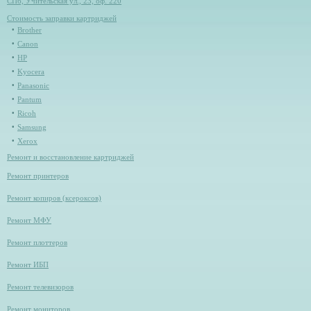
СПб, Учительская ул., 23, оф. 220
Стоимость заправки картриджей
Brother
Canon
HP
Kyocera
Panasonic
Pantum
Ricoh
Samsung
Xerox
Ремонт и восстановление картриджей
Ремонт принтеров
Ремонт копиров (ксероксов)
Ремонт МФУ
Ремонт плоттеров
Ремонт ИБП
Ремонт телевизоров
Ремонт мониторов