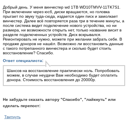
Добрый день. У меня винчестер wd 1TB WD10TMVV-11TK7S1.
При включении через юсб, диски вращаются, но головка
прыгает по звуку туда-сюда, издается один писк и замолкает
винчестер. Далее всё повторяется раза три в течение минуты, а
после система видит подключение нового устройства, но ни
размера, ни возможности открыть нет, только название висит в
разделе подключенных устройств. Диск вскрывался.
Ремонтировать не нужно, можете при желании забрать себе. В
продаже доноров не нашёл. Возможно ли восстановить данные
с такого потрепанного винчестера и сколько будет стоить
восстановление? Спасибо.
Ответ специалиста:
Шансов на восстановление практически ноль. Попробовать
можем, в случае неудачи Вам необходимо будет оплатить
донора. Стоимость восстановления до 20000р.
Не забудьте сказать автору "Спасибо", "лайкнуть" или
сделать перепост:
Твитнуть