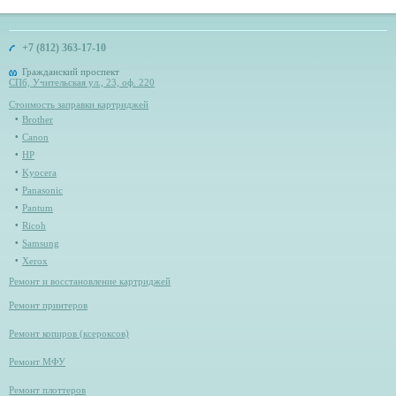
+7 (812) 363-17-10
Гражданский проспект
СПб, Учительская ул., 23, оф. 220
Стоимость заправки картриджей
Brother
Canon
HP
Kyocera
Panasonic
Pantum
Ricoh
Samsung
Xerox
Ремонт и восстановление картриджей
Ремонт принтеров
Ремонт копиров (ксероксов)
Ремонт МФУ
Ремонт плоттеров