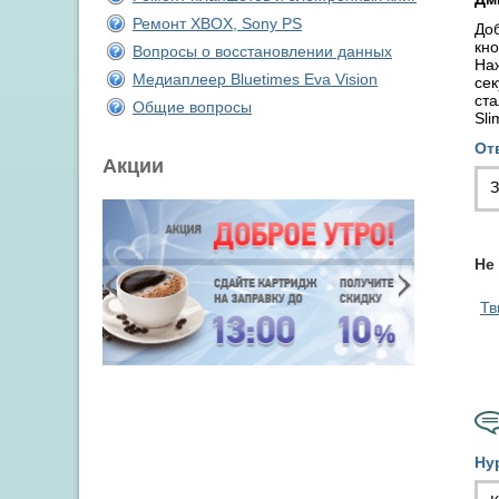
Ремонт XBOX, Sony PS
Доб
кно
Вопросы о восстановлении данных
Наж
Медиаплеер Bluetimes Eva Vision
сек
ста
Общие вопросы
Sli
От
Акции
З
Не
Тв
Ну