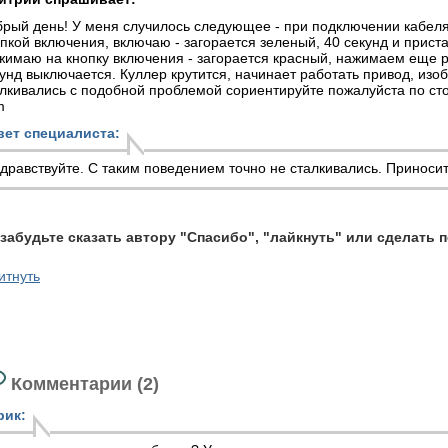
рый день! У меня случилось следующее - при подключении кабеля
пкой включения, включаю - загорается зеленый, 40 секунд и приста
имаю на кнопку включения - загорается красный, нажимаем еще ра
унд выключается. Куллер крутится, начинает работать привод, изо
лкивались с подобной проблемой сориентируйте пожалуйста по ст
m
вет специалиста:
дравствуйте. С таким поведением точно не сталкивались. Приносит
 забудьте сказать автору "Спасибо", "лайкнуть" или сделать 
итнуть
Комментарии (2)
рик: