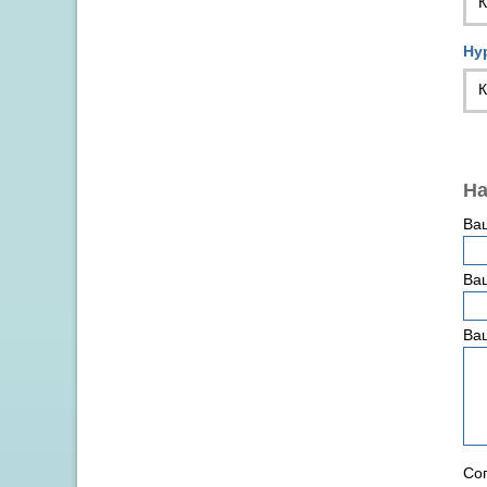
К
Ну
К
На
Ва
Ваш
Ва
Сог