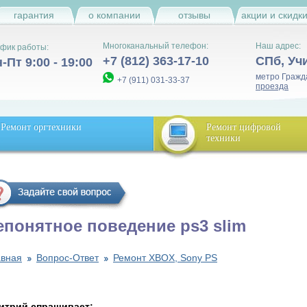
гарантия
о компании
отзывы
акции и скидк
Многоканальный телефон:
Наш адрес:
фик работы:
+7 (812) 363-17-10
СПб
,
Уч
-Пт 9:00 - 19:00
метро Гражд
+7 (911) 031-33-37
проезда
Ремонт оргтехники
Ремонт цифровой
техники
епонятное поведение ps3 slim
авная
Вопрос-Ответ
Ремонт XBOX, Sony PS
итрий спрашивает: