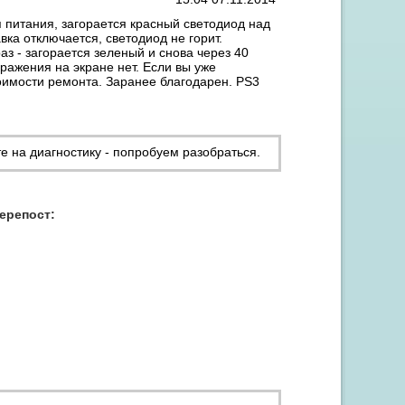
 питания, загорается красный светодиод над
вка отключается, светодиод не горит.
з - загорается зеленый и снова через 40
бражения на экране нет. Если вы уже
оимости ремонта. Заранее благодарен. PS3
е на диагностику - попробуем разобраться.
Акция "Скидка до 15% на заправку от 3 картриджей"
перепост: