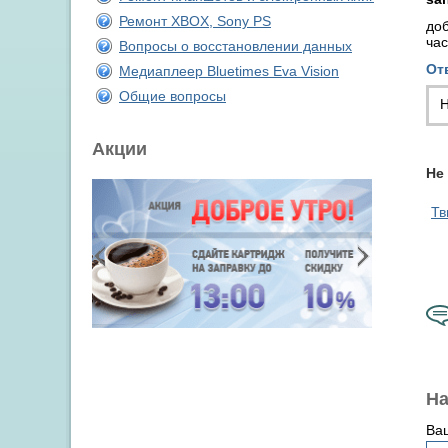
Ремонт XBOX, Sony PS
доб
час
Вопросы о восстановлении данных
От
Медиаплеер Bluetimes Eva Vision
Общие вопросы
Н
Акции
Не
Тв
На
Ва