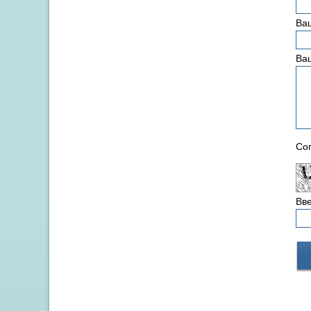
Ваш
Ва
Сог
Вве