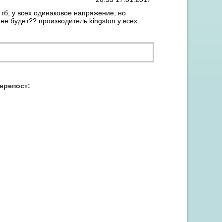
 гб, у всех одинаковое напряжение, но
не будет?? производитель kingston у всех.
перепост:
Акция "Скидка до 15% на заправку от 3 картриджей"