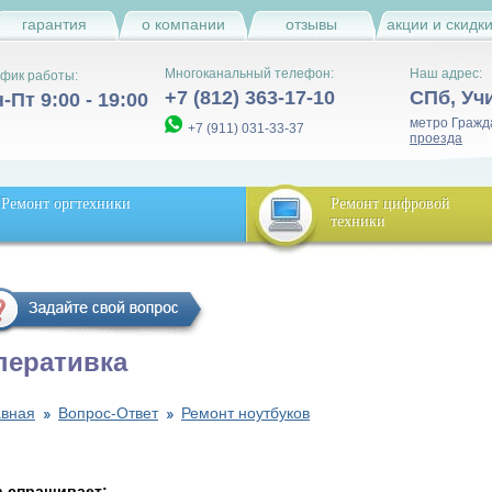
гарантия
о компании
отзывы
акции и скидк
Многоканальный телефон:
Наш адрес:
фик работы:
+7 (812) 363-17-10
СПб
,
Уч
-Пт 9:00 - 19:00
метро Гражд
+7 (911) 031-33-37
проезда
Ремонт оргтехники
Ремонт цифровой
техники
перативка
авная
Вопрос-Ответ
Ремонт ноутбуков
n спрашивает: