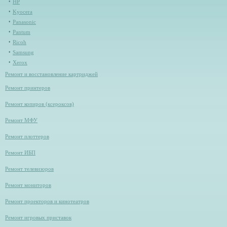
HP
Kyocera
Panasonic
Pantum
Ricoh
Samsung
Xerox
Ремонт и восстановление картриджей
Ремонт принтеров
Ремонт копиров (ксероксов)
Ремонт МФУ
Ремонт плоттеров
Ремонт ИБП
Ремонт телевизоров
Ремонт мониторов
Ремонт проекторов и кинотеатров
Ремонт игровых приставок