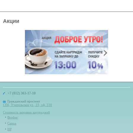
Акции
+7 (812) 363-17-10
Гражданский проспект
СПб, Учительская ул., 23, оф. 220
Стоимость заправки картриджей
Brother
Canon
HP