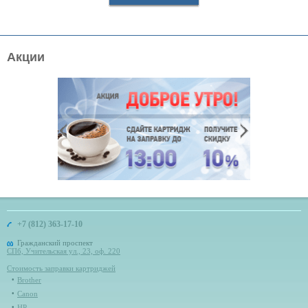
Акции
+7 (812) 363-17-10
Гражданский проспект
СПб, Учительская ул., 23, оф. 220
Стоимость заправки картриджей
Brother
Canon
HP