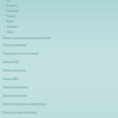
Kyocera
Panasonic
Pantum
Ricoh
Samsung
Xerox
Ремонт и восстановление картриджей
Ремонт принтеров
Ремонт копиров (ксероксов)
Ремонт МФУ
Ремонт плоттеров
Ремонт ИБП
Ремонт телевизоров
Ремонт мониторов
Ремонт проекторов и кинотеатров
Ремонт игровых приставок