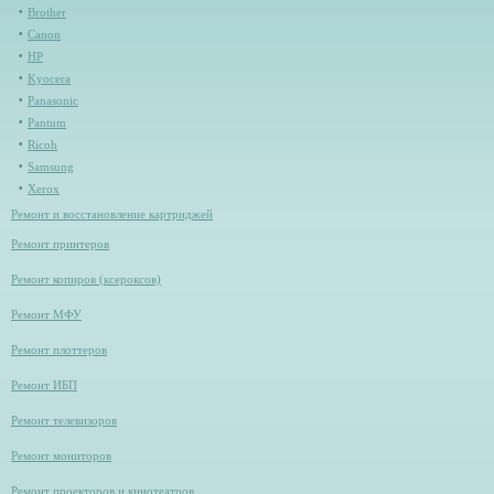
Brother
Canon
HP
Kyocera
Panasonic
Pantum
Ricoh
Samsung
Xerox
Ремонт и восстановление картриджей
Ремонт принтеров
Ремонт копиров (ксероксов)
Ремонт МФУ
Ремонт плоттеров
Ремонт ИБП
Ремонт телевизоров
Ремонт мониторов
Ремонт проекторов и кинотеатров