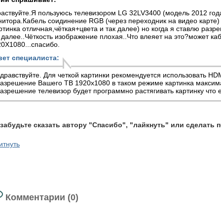
аствуйте.Я пользуюсь телевизором LG 32LV3400 (модель 2012 года
нитора.Кабель соидинение RGB (через переходник на видео карте
ртинка отличная,чёткая+цвета и так далее) но когда я ставлю раз
 далее..Чёткость изображение плохая..Что влеяет на это?может ка
0X1080...спасибо.
вет специалиста:
дравствуйте. Для четкой картинки рекомендуется использовать HD
азрешение Вашего ТВ 1920х1080 в таком режиме картинка максим
азрешение телевизор будет программно растягивать картинку что е
 забудьте сказать автору "Спасибо", "лайкнуть" или сделать 
итнуть
Комментарии (0)