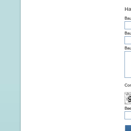
На
Ва
Ваш
Ва
Сог
Вве