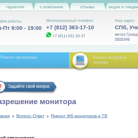
гарантия
о компании
отзывы
акции и скидк
Многоканальный телефон:
Наш адрес:
фик работы:
+7 (812) 363-17-10
СПб
,
Уч
-Пт 9:00 - 19:00
метро Гражд
+7 (911) 031-33-37
проезда
Ремонт оргтехники
Ремонт цифровой
техники
азрешение монитора
авная
Вопрос-Ответ
Ремонт ЖК-мониторов и ТВ
ий спрашивает: