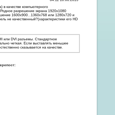
) в качестве компьютерного
) Родное разрешение экрана 1920х1080
решение 1600х900...1360х768 или 1280х720 и
бель не качественный?(характеристики его HD
MI или DVI разъемы. Стандартное
ально четкая. Если выставлять меньшее
стественно сказывается на качестве.
Акция "Скидка до 15% на заправку от 3 картриджей"
перепост: