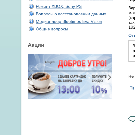
Ремонт XBOX, Sony PS
Здр
мо
Вопросы о восстановлении данных
(ка
Медиаплеер Bluetimes Eva Vision
так
192
Общие вопросы
От
Акции
З
р
р
Не
Тв