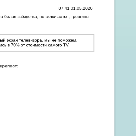
07:41 01.05.2020
ра белая звёздочка, не включается, трещины
тый экран телевизора, мы не поможем.
ись в 70% от стоимости самого TV.
Акция "Скидка до 15% на заправку от 3 картриджей"
перепост: