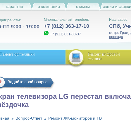
гарантия
о компании
отзывы
акции и скидк
Многоканальный телефон:
Наш адрес:
фик работы:
+7 (812) 363-17-10
СПб
,
Уч
-Пт 9:00 - 19:00
метро Гражд
+7 (911) 031-33-37
проезда
Ремонт оргтехники
Ремонт цифровой
техники
кран телевизора LG перестал включа
вёздочка
авная
Вопрос-Ответ
Ремонт ЖК-мониторов и ТВ