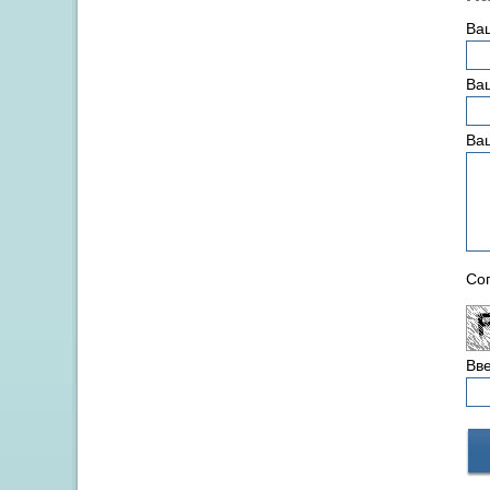
Ва
Ваш
Ва
Сог
Вве