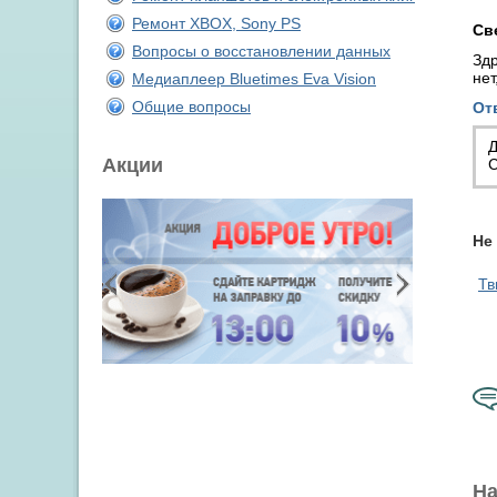
Ремонт XBOX, Sony PS
Св
Вопросы о восстановлении данных
Здр
нет
Медиаплеер Bluetimes Eva Vision
Общие вопросы
От
Д
Акции
С
Не
Тв
На