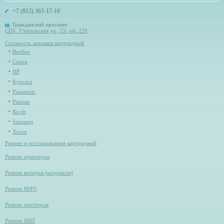
+7 (812) 363-17-10
Гражданский проспект
СПб, Учительская ул., 23, оф. 220
Стоимость заправки картриджей
Brother
Canon
HP
Kyocera
Panasonic
Pantum
Ricoh
Samsung
Xerox
Ремонт и восстановление картриджей
Ремонт принтеров
Ремонт копиров (ксероксов)
Ремонт МФУ
Ремонт плоттеров
Ремонт ИБП