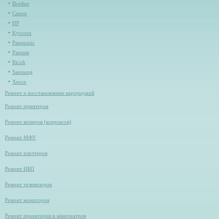
Brother
Canon
HP
Kyocera
Panasonic
Pantum
Ricoh
Samsung
Xerox
Ремонт и восстановление картриджей
Ремонт принтеров
Ремонт копиров (ксероксов)
Ремонт МФУ
Ремонт плоттеров
Ремонт ИБП
Ремонт телевизоров
Ремонт мониторов
Ремонт проекторов и кинотеатров