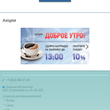
Акции
+7 (812) 363-17-10
Гражданский проспект
СПб, Учительская ул., 23, оф. 220
Стоимость заправки картриджей
Brother
Canon
HP