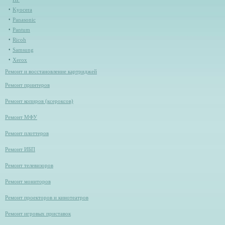
Kyocera
Panasonic
Pantum
Ricoh
Samsung
Xerox
Ремонт и восстановление картриджей
Ремонт принтеров
Ремонт копиров (ксероксов)
Ремонт МФУ
Ремонт плоттеров
Ремонт ИБП
Ремонт телевизоров
Ремонт мониторов
Ремонт проекторов и кинотеатров
Ремонт игровых приставок