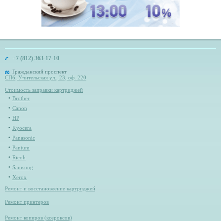
+7 (812) 363-17-10
Гражданский проспект
СПб, Учительская ул., 23, оф. 220
Стоимость заправки картриджей
Brother
Canon
HP
Kyocera
Panasonic
Pantum
Ricoh
Samsung
Xerox
Ремонт и восстановление картриджей
Ремонт принтеров
Ремонт копиров (ксероксов)