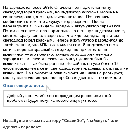
Не заряжается asus a696. Сначала при подключении зу
светодиод горел красным, но индикатор Windows Mobile не
сигнализировал, что подключено питание. Появлялись
сообщения о том, что аккумулятор разряжен. После
перезагрузки КПК «видел» зарядку и аккумулятор заряжался.
Потом снова все стало нормально, то есть при подключении зу
система сразу сигнализировала, что идет зарядка, при этом
светодиод горел красным. Теперь аккумулятор разрядился до
такой степени, что КПК выключился сам. Я подключил его к
сети, загорелся красный светодиод, но при этом он не
включился — это понятно, аккумулятор должен немного
зарядиться, и, спустя несколько минут, должен был бы
включиться — так было раньше. Но сейчас он уже более 12
часов подключен к сети, светодиод горит красным, а кпк так и не
включился. На нажатие кнопки включения никак не реагирует,
кнопку выключения дисплея пробовал двигать — не помогает.
Ответ специалиста:
Добрый день. Наиболее подходящим решением этой
проблемы будет покупка нового аккумулятора.
Не забудьте сказать автору "Спасибо", "лайкнуть" или
сделать перепост: