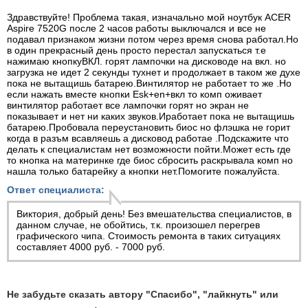
Здравствуйте! Проблема такая, изначально мой ноутбук ACER
Aspire 7520G после 2 часов работы выключался и все не
подавал признаком жизни потом через время снова работал.Но
в один прекрасный день просто перестал запускаться т.е
нажимаю кнопкуВКЛ. горят лампочки на дисководе на вкл. но
загрузка не идет 2 секунды тухнет и продолжает в таком же духе
пока не вытащишь батарею.Винтилятор не работает то же .Но
если нажать вместе кнопки Esk+en+вкл то комп оживает
винтилятор работает все лампочки горят но экран не
показывает и нет ни каких звуков.Иработает пока не вытащишь
батарею.Пробовала переустановить биос но флэшка не горит
когда в разъм всавляешь а дисковод работае .Подскажите что
делать к специалистам нет возможности пойти.Может есть где
то кнопка на материнке где биос сбросить раскрывала комп но
нашла только батарейку а кнопки нет.Помогите пожалуйста.
Ответ специалиста:
Виктория, добрый день! Без вмешательства специалистов, в
данном случае, не обойтись, т.к. произошел перегрев
графического чипа. Стоимость ремонта в таких ситуациях
составляет 4000 руб. - 7000 руб.
Не забудьте сказать автору "Спасибо", "лайкнуть" или