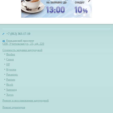
+7 (812) 363-17-10
Гражданский проспект
СПб, Учительская ул., 23, оф. 220
Стоимость заправки картриджей
Brother
Canon
HP
Kyocera
Panasonic
Pantum
Ricoh
Samsung
Xerox
Ремонт и восстановление картриджей
Ремонт принтеров