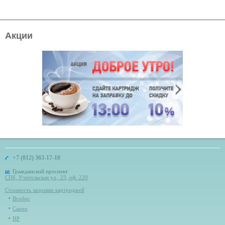
Акции
+7 (812) 363-17-10
Гражданский проспект
СПб, Учительская ул., 23, оф. 220
Стоимость заправки картриджей
Brother
Canon
HP