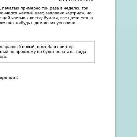
, печатаю примерно три раза в неделю, три
ончился жёлтый цвет, заправил картридж, но
щей частью к листку бумаги, все цвета есть,в
жет как-нибудь в домашних условиях....
 исправный новый, пока Ваш принтер
лтый по прежнему не будет печатать, тогда
ова.
Акция "Скидка до 15% на заправку от 3 картриджей"
перепост: