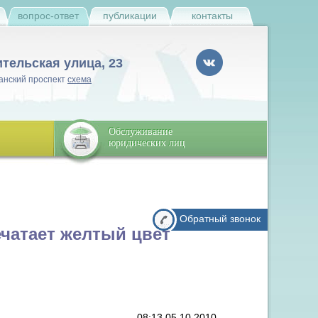
и
вопрос-ответ
публикации
контакты
ительская улица, 23
анский проспект
схема
Обслуживание
юридических лиц
Обратный звонок
ечатает желтый цвет
08:13 05.10.2010