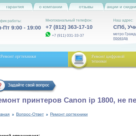
гарантия
о компании
отзывы
акции и скидк
Многоканальный телефон:
Наш адрес:
фик работы:
+7 (812) 363-17-10
СПб
,
Уч
-Пт 9:00 - 19:00
метро Гражд
+7 (911) 031-33-37
проезда
Ремонт оргтехники
Ремонт цифровой
техники
емонт принтеров Canon ip 1800, не п
авная
Вопрос-Ответ
Ремонт оргтехники
ексей спрашивает: