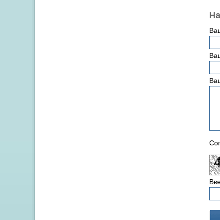
На
Ва
Ваш
Ва
Сог
Вве