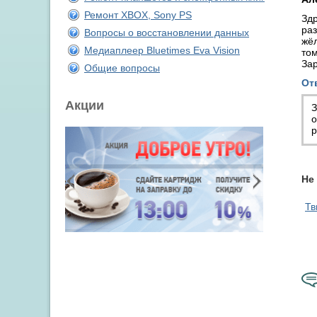
Ремонт XBOX, Sony PS
Здр
раз
Вопросы о восстановлении данных
жёл
Медиаплеер Bluetimes Eva Vision
том
За
Общие вопросы
От
Акции
З
о
р
Не
Тв