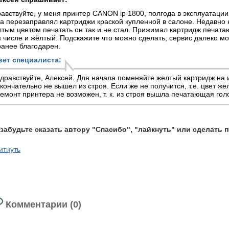
авствуйте, у меня принтер CANON ip 1800, полгода в эксплуатации
а перезаправлял картриджи краской купленной в салоне. Недавно к
тым цветом печатать он так и не стал. Прижимал картридж печатаю
 числе и жёлтый. Подскажите что можно сделать, сервис далеко мо
ранее благодарен.
вет специалиста:
дравствуйте, Алексей. Для начала поменяйте желтый картридж на
кончательно не вышел из строя. Если же не получится, т.е. цвет же
емонт принтера
не возможен, т. к. из строя вышла печатающая гол
 забудьте сказать автору "Спасибо", "лайкнуть" или сделать 
итнуть
Комментарии (0)