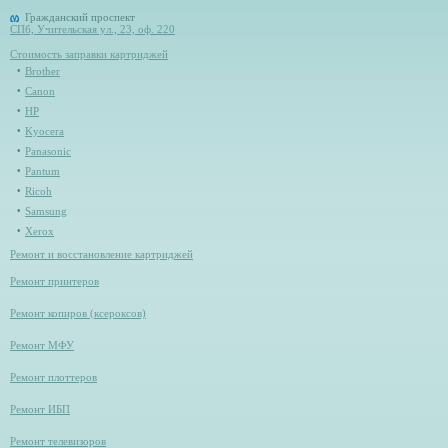
Гражданский проспект
СПб, Учительская ул., 23, оф. 220
Стоимость заправки картриджей
Brother
Canon
HP
Kyocera
Panasonic
Pantum
Ricoh
Samsung
Xerox
Ремонт и восстановление картриджей
Ремонт принтеров
Ремонт копиров (ксероксов)
Ремонт МФУ
Ремонт плоттеров
Ремонт ИБП
Ремонт телевизоров