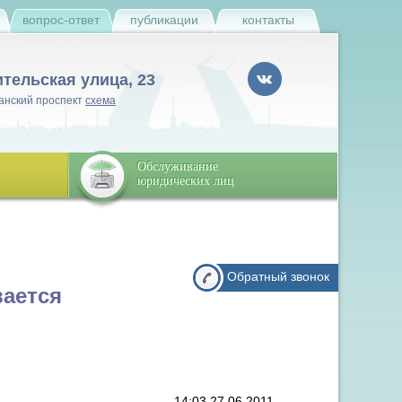
и
вопрос-ответ
публикации
контакты
ительская улица, 23
анский проспект
схема
Обслуживание
юридических лиц
Обратный звонок
вается
14:03 27.06.2011