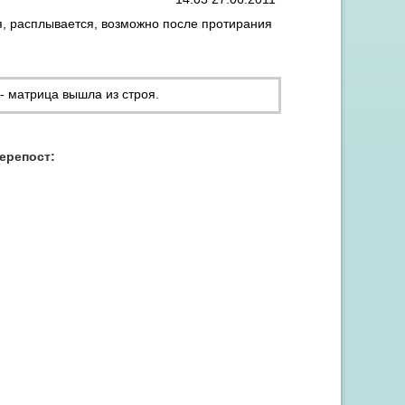
я, расплывается, возможно после протирания
 матрица вышла из строя.
перепост:
Акция "Скидка до 15% на заправку от 3 картриджей"