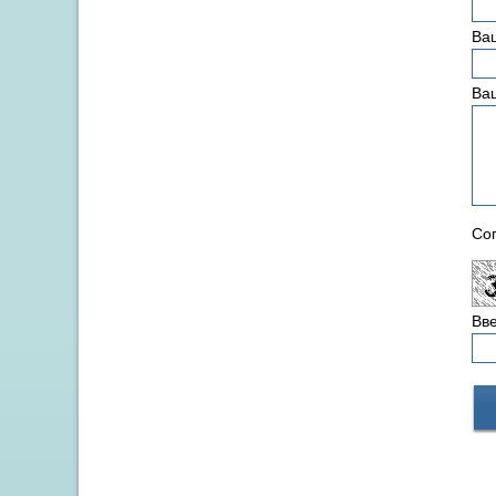
Ваш
Ва
Сог
Вве