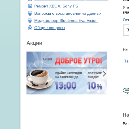
Ремонт XBOX, Sony PS
У м
вла
Вопросы о восстановлении данных
От
Медиаплеер Bluetimes Eva Vision
Общие вопросы
З
Акции
Не
Тв
На
Ва