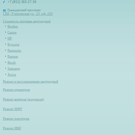
+7 (812) 363-17-10
Гражданский проспект
СПб, Учительская ул., 23, оф. 220
Стоимость заправки картриджей
Brother
Canon
HP
Kyocera
Panasonic
Pantum
Ricoh
Samsung
Xerox
Ремонт и восстановление картриджей
Ремонт принтеров
Ремонт копиров (ксероксов)
Ремонт МФУ
Ремонт плоттеров
Ремонт ИБП