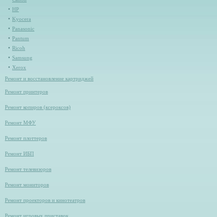
HP
Kyocera
Panasonic
Pantum
Ricoh
Samsung
Xerox
Ремонт и восстановление картриджей
Ремонт принтеров
Ремонт копиров (ксероксов)
Ремонт МФУ
Ремонт плоттеров
Ремонт ИБП
Ремонт телевизоров
Ремонт мониторов
Ремонт проекторов и кинотеатров
Ремонт игровых приставок