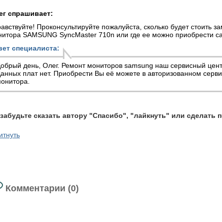
ег спрашивает:
авствуйте! Проконсультируйте пожалуйста, сколько будет стоить 
нитора SAMSUNG SyncMaster 710n или где ее можно приобрести с
вет специалиста:
обрый день, Олег.
Ремонт мониторов
samsung наш сервисный центр
анных плат нет. Приобрести Вы её можете в авторизованном серв
онитора.
 забудьте сказать автору "Спасибо", "лайкнуть" или сделать 
итнуть
Комментарии (0)