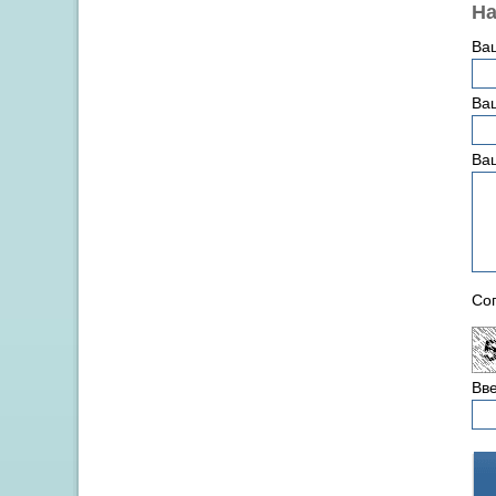
На
Ва
Ваш
Ва
Сог
Вве