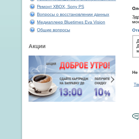
Ремонт XBOX, Sony PS
Ол
Вопросы о восстановлении данных
Здр
мо
Медиаплеер Bluetimes Eva Vision
Общие вопросы
От
Д
Акции
Д
м
Не
Тв