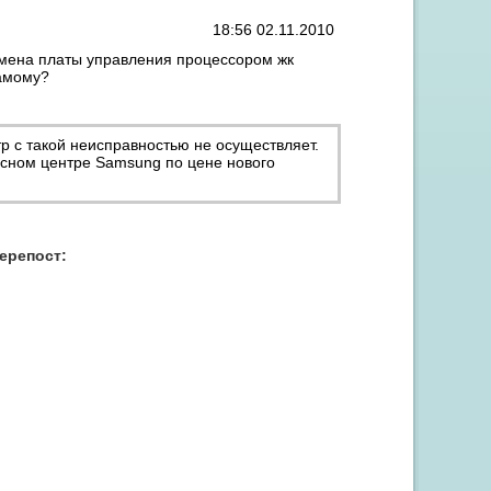
18:56 02.11.2010
замена платы управления процессором жк
амому?
 с такой неисправностью не осуществляет.
исном центре Samsung по цене нового
Акция "Скидка до 15% на заправку от 3 картриджей"
перепост: