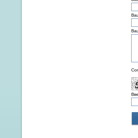
Ваш
Ва
Сог
Вве