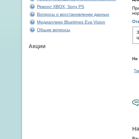
Ремонт XBOX, Sony PS
Пр
нор
Вопросы о восстановлении данных
От
Медиаплеер Bluetimes Eva Vision
Общие вопросы
З
ц
Акции
Не
Тв
На
Ва