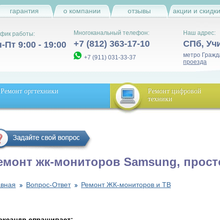
гарантия
о компании
отзывы
акции и скидк
Многоканальный телефон:
Наш адрес:
фик работы:
+7 (812) 363-17-10
СПб
,
Уч
-Пт 9:00 - 19:00
метро Гражд
+7 (911) 031-33-37
проезда
Ремонт оргтехники
Ремонт цифровой
техники
емонт жк-мониторов Samsung, прост
авная
Вопрос-Ответ
Ремонт ЖК-мониторов и ТВ
ександр спрашивает: