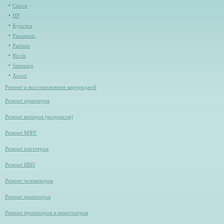
Canon
HP
Kyocera
Panasonic
Pantum
Ricoh
Samsung
Xerox
Ремонт и восстановление картриджей
Ремонт принтеров
Ремонт копиров (ксероксов)
Ремонт МФУ
Ремонт плоттеров
Ремонт ИБП
Ремонт телевизоров
Ремонт мониторов
Ремонт проекторов и кинотеатров