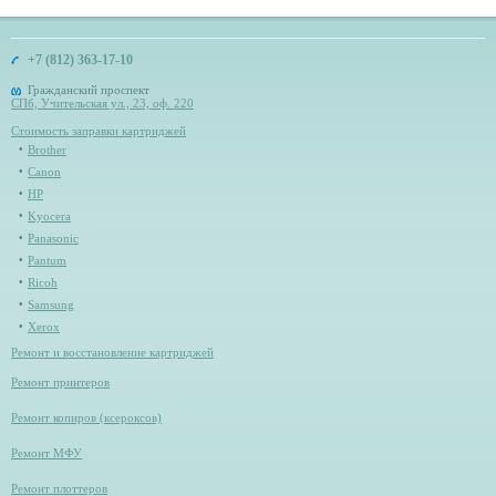
+7 (812) 363-17-10
Гражданский проспект
СПб, Учительская ул., 23, оф. 220
Стоимость заправки картриджей
Brother
Canon
HP
Kyocera
Panasonic
Pantum
Ricoh
Samsung
Xerox
Ремонт и восстановление картриджей
Ремонт принтеров
Ремонт копиров (ксероксов)
Ремонт МФУ
Ремонт плоттеров