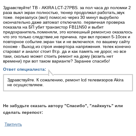
Здравствуйте! ТВ - AKIRA LCT-27PBS. за пол часа до поломки 2
раза выкл экран полностью, тюнер продолжал работать,звук
тоже. перезапуск (вкл) помог,но через 30 минут вырубило
окончательно.даже автомат отключило. первичная проверка
показала на БП убит транзистор FB11N50 и выбит
предохранитель.поменяли, это копеешный ремонт,но оказалось
что это только следствие,не причина. при вкл прожил 5-10сек и
повторное событие.экран так и не включился. по вашему сайту
похоже - Выход из строя инвертора напряжения. телек конечно
староват и аналог стоит 8т.р. да и как память не дорог, но все
таки, сколько может стоить ремонт на дому (возить нет
времени) при вот таком варианте? Заранее спасибо!
Ответ специалиста:
Здравствуйте. К сожалению,
ремонт lcd телевизоров
Akira
не осуществляем.
Не забудьте сказать автору "Спасибо", "лайкнуть" или
сделать перепост:
Твитнуть