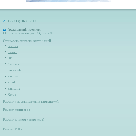
+7 (812) 363-17-10
Гражданский проспект
СПб, Учительская ул., 23, оф. 220
Стоимость заправки картриджей
Brother
Canon
HP
Kyocera
Panasonic
Pantum
Ricoh
Samsung
Xerox
Ремонт и восстановление картриджей
Ремонт принтеров
Ремонт копиров (ксероксов)
Ремонт МФУ