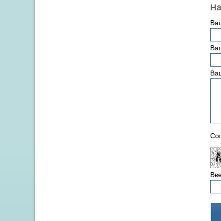
На
Ва
Ваш
Ва
Сог
Вве