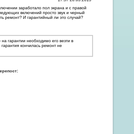
ключении заработало пол экрана и с правой
следующих включений просто звук и черный
ить ремонт? И гарантийный ли это случай?
 на гарантии необходимо его везти в
 гарантия кончилась ремонт не
Акция "Скидка до 15% на заправку от 3 картриджей"
перепост: