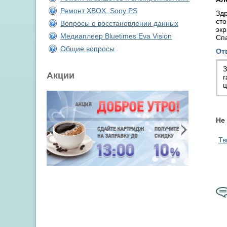
Ремонт XBOX, Sony PS
Здр
сто
Вопросы о восстановлении данных
экр
Медиаплеер Bluetimes Eva Vision
Сп
Общие вопросы
От
З
Акции
г
ц
Не
Тв