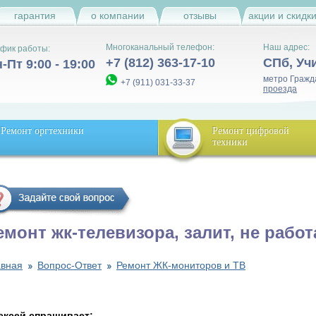
гарантия
о компании
отзывы
акции и скидк
Многоканальный телефон:
Наш адрес:
фик работы:
+7 (812) 363-17-10
СПб
,
Уч
-Пт 9:00 - 19:00
метро Гражд
+7 (911) 031-33-37
проезда
Ремонт оргтехники
Ремонт цифровой
техники
емонт жк-телевизора, залит, не работ
авная
Вопрос-Ответ
Ремонт ЖК-мониторов и ТВ
ексей спрашивает: