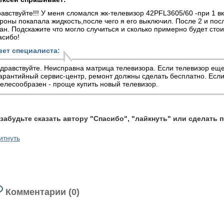
авствуйте!!! У меня сломался жк-телевизор 42PFL3605/60 -при 1 в
роны покапала жидкость,после чего я его выключил. После 2 и по
ан. Подскажите что могло случиться и сколько примерно будет сто
асибо!
вет специалиста:
дравствуйте. Неисправна матрица телевизора. Если телевизор еще
арантийный сервис-центр, ремонт должны сделать бесплатно. Если
елесообразен - проще купить новый телевизор.
 забудьте сказать автору "Спасибо", "лайкнуть" или сделать 
итнуть
Комментарии (0)