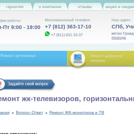
гарантия
о компании
отзывы
акции и скидк
Многоканальный телефон:
Наш адрес:
фик работы:
+7 (812) 363-17-10
СПб
,
Уч
-Пт 9:00 - 19:00
метро Гражд
+7 (911) 031-33-37
проезда
Ремонт оргтехники
Ремонт цифровой
техники
емонт жк-телевизоров, горизонталь
авная
Вопрос-Ответ
Ремонт ЖК-мониторов и ТВ
ктор спрашивает: