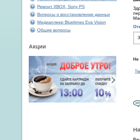
Ремонт XBOX, Sony PS
Здр
пер
Вопросы о восстановлении данных
Мас
Медиаплеер Bluetimes Eva Vision
От
Общие вопросы
З
Акции
Не
Тв
На
Ва