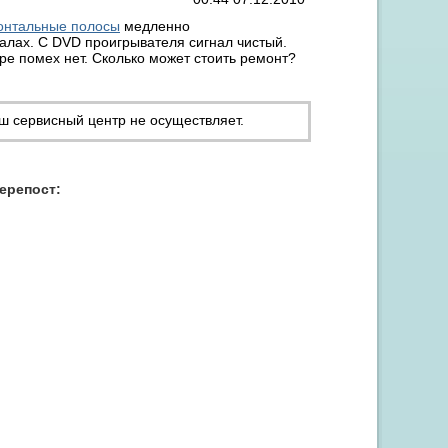
зонтальные полосы
медленно
алах. С DVD проигрывателя сигнал чистый.
ре помех нет. Сколько может стоить ремонт?
ш сервисный центр не осуществляет.
Акция "Скидка до 15% на заправку от 3 картриджей"
перепост: