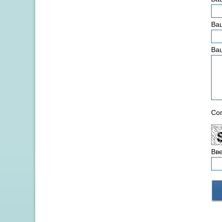
Ваш
Ва
Сог
Вве