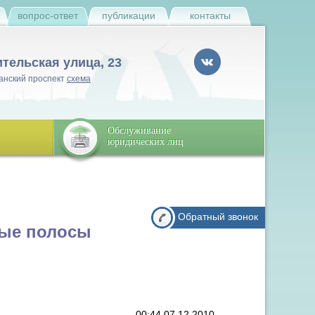
и
вопрос-ответ
публикации
контакты
ительская улица, 23
анский проспект
схема
Обслуживание
юридических лиц
Обратный звонок
ные полосы
00:44 07.12.2010