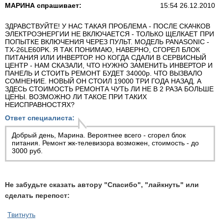
МАРИНА спрашивает:
15:54 26.12.2010
ЗДРАВСТВУЙТЕ! У НАС ТАКАЯ ПРОБЛЕМА - ПОСЛЕ СКАЧКОВ
ЭЛЕКТРОЭНЕРГИИ НЕ ВКЛЮЧАЕТСЯ - ТОЛЬКО ЩЕЛКАЕТ ПРИ
ПОПЫТКЕ ВКЛЮЧЕНИЯ ЧЕРЕЗ ПУЛЬТ. МОДЕЛЬ PANASONIC -
TX-26LE60PK. Я ТАК ПОНИМАЮ, НАВЕРНО, СГОРЕЛ БЛОК
ПИТАНИЯ ИЛИ ИНВЕРТОР. НО КОГДА СДАЛИ В СЕРВИСНЫЙ
ЦЕНТР - НАМ СКАЗАЛИ, ЧТО НУЖНО ЗАМЕНИТЬ ИНВЕРТОР И
ПАНЕЛЬ И СТОИТЬ РЕМОНТ БУДЕТ 34000р. ЧТО ВЫЗВАЛО
СОМНЕНИЕ. НОВЫЙ ОН СТОИЛ 19000 ТРИ ГОДА НАЗАД. А
ЗДЕСЬ СТОИМОСТЬ РЕМОНТА ЧУТЬ ЛИ НЕ В 2 РАЗА БОЛЬШЕ
ЦЕНЫ. ВОЗМОЖНО ЛИ ТАКОЕ ПРИ ТАКИХ
НЕИСПРАВНОСТЯХ?
Ответ специалиста:
Добрый день, Марина. Вероятнее всего - сгорел блок
питания.
Ремонт жк-телевизора
возможен, стоимость - до
3000 руб.
Не забудьте сказать автору "Спасибо", "лайкнуть" или
сделать перепост:
Твитнуть