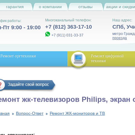
гарантия
о компании
отзывы
акции и скидк
Многоканальный телефон:
Наш адрес:
фик работы:
+7 (812) 363-17-10
СПб
,
Уч
-Пт 9:00 - 19:00
метро Гражд
+7 (911) 031-33-37
проезда
Ремонт оргтехники
Ремонт цифровой
техники
емонт жк-телевизоров Philips, экран
авная
Вопрос-Ответ
Ремонт ЖК-мониторов и ТВ
орь спрашивает: