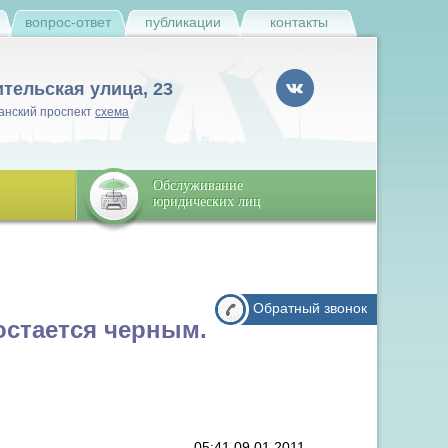
и
вопрос-ответ
публикации
контакты
ительская улица, 23
анский проспект
схема
Обслуживание
юридических лиц
Обратный звонок
 остается черным.
05:41 09.01.2011