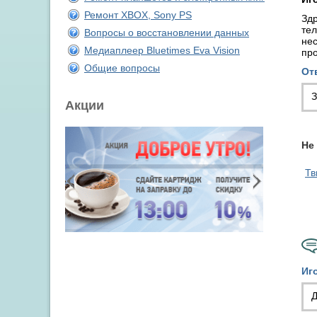
Ремонт XBOX, Sony PS
Здр
тел
Вопросы о восстановлении данных
нес
Медиаплеер Bluetimes Eva Vision
пр
Общие вопросы
От
З
Акции
Не
Тв
Иг
Д