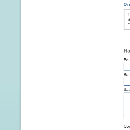
От
Т
и
с
На
Ва
Ваш
Ва
Сог