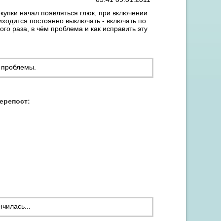
окупки начал появляться глюк, при включении
риходится постоянно выключать - включать по
ого раза, в чём проблема и как исправить эту
 проблемы.
Акция "Скидка до 15% на заправку от 3 картриджей"
перепост:
нчилась...