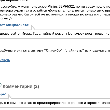
авствуйте, у меня телевизор Philips 32PF5321 почти сразу после п
евизора экран так и остаётся чёрным, а появляется только звук, п
колько раз что бы он всё же включился, а иногда включается с перв
облему?
вет специалиста:
дравствуйте, Игорь. Гарантийный
ремонт lcd телевизора
- решение
 забудьте сказать автору "Спасибо", "лайкнуть" или сделать 
итнуть
Комментарии (2)
орь:
ело в том, что я как то проигнорировал это раньше и гарантия зако